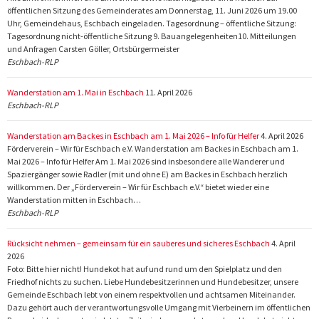
öffentlichen Sitzung des Gemeinderates am Donnerstag, 11. Juni 2026 um 19.00
Uhr, Gemeindehaus, Eschbach eingeladen. Tagesordnung – öffentliche Sitzung:
Tagesordnung nicht-öffentliche Sitzung 9. Bauangelegenheiten10. Mitteilungen
und Anfragen Carsten Göller, Ortsbürgermeister
Eschbach-RLP
Wanderstation am 1. Mai in Eschbach
11. April 2026
Eschbach-RLP
Wanderstation am Backes in Eschbach am 1. Mai 2026 – Info für Helfer
4. April 2026
Förderverein – Wir für Eschbach e.V. Wanderstation am Backes in Eschbach am 1.
Mai 2026 – Info für Helfer Am 1. Mai 2026 sind insbesondere alle Wanderer und
Spaziergänger sowie Radler (mit und ohne E) am Backes in Eschbach herzlich
willkommen. Der „Förderverein – Wir für Eschbach e.V.“ bietet wieder eine
Wanderstation mitten in Eschbach…
Eschbach-RLP
Rücksicht nehmen – gemeinsam für ein sauberes und sicheres Eschbach
4. April
2026
Foto: Bitte hier nicht! Hundekot hat auf und rund um den Spielplatz und den
Friedhof nichts zu suchen. Liebe Hundebesitzerinnen und Hundebesitzer, unsere
Gemeinde Eschbach lebt von einem respektvollen und achtsamen Miteinander.
Dazu gehört auch der verantwortungsvolle Umgang mit Vierbeinern im öffentlichen