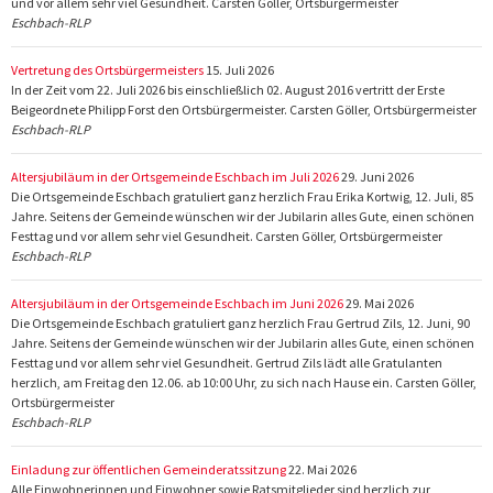
und vor allem sehr viel Gesundheit. Carsten Göller, Ortsbürgermeister
Eschbach-RLP
Vertretung des Ortsbürgermeisters
15. Juli 2026
In der Zeit vom 22. Juli 2026 bis einschließlich 02. August 2016 vertritt der Erste
Beigeordnete Philipp Forst den Ortsbürgermeister. Carsten Göller, Ortsbürgermeister
Eschbach-RLP
Altersjubiläum in der Ortsgemeinde Eschbach im Juli 2026
29. Juni 2026
Die Ortsgemeinde Eschbach gratuliert ganz herzlich Frau Erika Kortwig, 12. Juli, 85
Jahre. Seitens der Gemeinde wünschen wir der Jubilarin alles Gute, einen schönen
Festtag und vor allem sehr viel Gesundheit. Carsten Göller, Ortsbürgermeister
Eschbach-RLP
Altersjubiläum in der Ortsgemeinde Eschbach im Juni 2026
29. Mai 2026
Die Ortsgemeinde Eschbach gratuliert ganz herzlich Frau Gertrud Zils, 12. Juni, 90
Jahre. Seitens der Gemeinde wünschen wir der Jubilarin alles Gute, einen schönen
Festtag und vor allem sehr viel Gesundheit. Gertrud Zils lädt alle Gratulanten
herzlich, am Freitag den 12.06. ab 10:00 Uhr, zu sich nach Hause ein. Carsten Göller,
Ortsbürgermeister
Eschbach-RLP
Einladung zur öffentlichen Gemeinderatssitzung
22. Mai 2026
Alle Einwohnerinnen und Einwohner sowie Ratsmitglieder sind herzlich zur